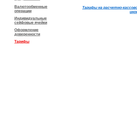
Валютообменные
Тарифы на расчетно-кассово
операции
ино
Индивидуальные
сейфовые ячейки
Оформление
доверенности
Тарифы