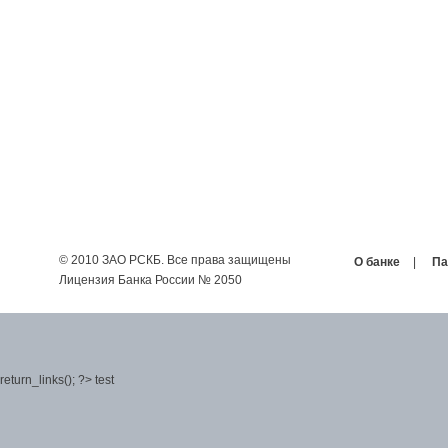
© 2010 ЗАО РСКБ. Все права защищены
О банке
|
Па
Лицензия Банка России № 2050
return_links(); ?>
test