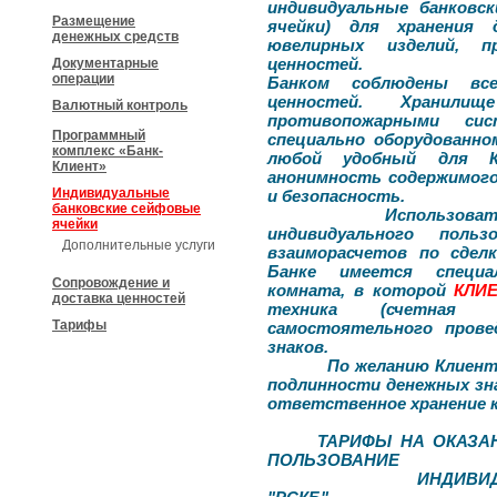
индивидуальные банковс
Размещение
ячейки) для хранения 
денежных средств
ювелирных изделий, п
ценностей.
Документарные
операции
Банком соблюдены все
ценностей. Хранили
Валютный контроль
противопожарными си
Программный
специально оборудованно
комплекс «Банк-
любой удобный для К
Клиент»
анонимность содержимого
Индивидуальные
и безопасность.
банковские сейфовые
Использовать сейф
ячейки
индивидуального поль
Дополнительные услуги
взаиморасчетов по сдел
Банке имеется специал
Сопровождение и
комната, в которой
КЛИ
доставка ценностей
техника (счетная 
Тарифы
самостоятельного прове
знаков.
По желанию Клиента Ба
подлинности денежных зна
ответственное хранение к
ТАРИФЫ НА ОКАЗА
ПОЛЬЗОВАНИЕ
ИНДИВИДУАЛЬНЫХ